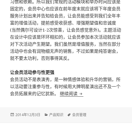
习惯和依赖。所以我们常规的活动模块和举办时间应该是
固定的，会员中心也应该在前年度末就应该将下年度会员
服务计划出来并告知给会员，让会员能感受到我们全年丰
富的增值活动，提前感受收获感、增强期望值和忠诚度
(当然偶尔可设计1-2次惊喜，让会员感觉意外)。主题活动
在设计中应该是环环相扣的，让会员参加本次活动就应该
对下次活动产生期望。我们虽然是增值服务，当然在部分
活动中也会有润物细无声的销售，不过如果是纯答谢会，
就不要太功利，否则事得其反。
让会员活动参与性更强
会员活动不是表演秀，是一种情感体验和升华的营销，所
以活动要注重参与性，有时候用大牌明星演出还不及一个
会员拓展来的记忆犹新。
继续阅读
如何合理安排会员的增值服
Posted
2014年12月3日
Categories
产品知识
Tags
会员管理
on