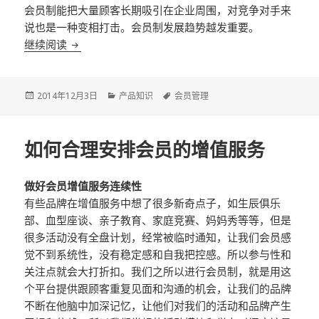
会员制能把大量顾客长期吸引在企业周围，对竞争对手来
说也是一种变相打击。会员制发展趋势越发重要。
继续阅读
会员制管理软件对快捷消费的重要性
Posted
2014年12月3日
Categories
产品知识
Tags
会员管理
on
如何合理安排会员的增值服务
做好会员增值服务连续性
有些品牌在增值服务中想了很多新奇点子，如生辰俱乐
部、血型座谈、亲子教育、家庭竞赛、妈妈秀等等，但是
很多活动没有全盘计划，经常被临时通知，让我们会员感
觉不到系统性，没有稳定感和自我把控感。所以参与性和
关注点就会大打折扣。我们之所以进行会员制，就是用这
个平台提供跟顾客重复见面和沟通的机会，让我们的品牌
不断在他脑中加深记忆，让他们对我们的活动和品牌产生