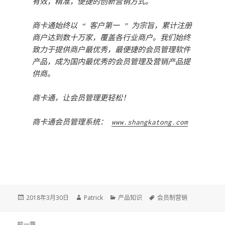
有效，精准，便捷的创新营销方式。
商卡通始终以 “ 客户第一 ” 为宗旨，累计注册
商户达到数十万家，覆盖各行业商户。我们始终
致力于提供商户最优秀，最便捷的会员管理软件
产品，成为国内最优秀的会员管理及营销产品提
供商。
商卡通，让会员管理更轻松！
商卡通会员管理系统：
www.shangkatong.com
Posted
2018年3月30日
Author
Patrick
Categories
产品知识
Tags
会员制营销
on
文
前一篇