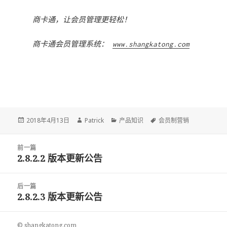
商卡通，让会员管理更轻松！
商卡通会员管理系统：
www.shangkatong.com
Posted
2018年4月13日
Author
Patrick
Categories
产品知识
Tags
会员制营销
on
文
前一篇
章
2.8.2.2 版本更新公告
前
导
一
航
篇：
后一篇
2.8.2.3 版本更新公告
后
一
篇：
©
shangkatong.com