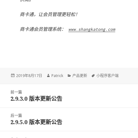
商卡通，让会员管理更轻松！
商卡通会员管理系统：
www.shangkatong.com
Posted
2019年8月17日
Author
Patrick
Categories
产品更新
Tags
小程序客户端
on
文
前一篇
章
2.9.3.0 版本更新公告
前
导
一
航
篇：
后一篇
2.9.5.0 版本更新公告
后
一
篇：