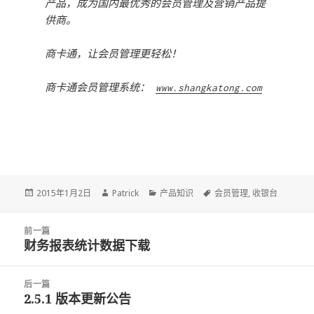
产品，成为国内最优秀的会员管理及营销产品提
供商。
商卡通，让会员管理更轻松！
商卡通会员管理系统：
www.shangkatong.com
Posted
2015年1月2日
Author
Patrick
Categories
产品知识
Tags
会员管理
,
收银台
on
文
前一篇
章
财务报表统计数据下载
前
导
一
航
篇：
后一篇
2.5.1 版本更新公告
后