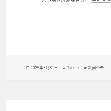
Posted
2025年3月31日
Author
Patrick
Categories
新闻公告
on
文