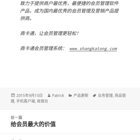
致力于提供商户最优秀，最便捷的会员管理软件
产品，成为国内最优秀的会员管理及营销产品提
供商。
商卡通，让会员管理更轻松！
商卡通会员管理系统：
www.shangkatong.com
Posted
2015年9月10日
Author
Patrick
Categories
产品更新
Tags
业务管理
,
商品管
理
,
on
手机客户端
,
收银台
文
前一篇
章
给会员最大的价值
前
导
一
航
篇：