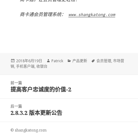
商卡通会员管理系统：
www.shangkatong.com
Posted
2018年6月19日
Author
Patrick
Categories
产品更新
Tags
会员管理
,
市场营
销
,
on
手机客户端
,
收银台
文
前一篇
章
提高客户忠诚度的价值-2
前
导
一
航
篇：
后一篇
2.8.3.2 版本更新公告
后
一
篇：
©
shangkatong.com