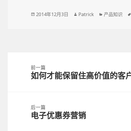
Posted
2014年12月3日
Author
Patrick
Categories
产品知识
on
文
章
前一篇
如何才能保留住高价值的客
导
前
航
一
篇：
后一篇
电子优惠券营销
后
一